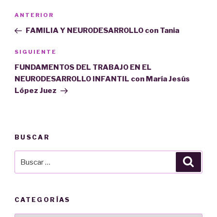
Navegación
Entrada
ANTERIOR
de
anterior:
FAMILIA Y NEURODESARROLLO con Tania
entradas
Siguiente
SIGUIENTE
entrada
FUNDAMENTOS DEL TRABAJO EN EL
NEURODESARROLLO INFANTIL con María Jesús
López Juez
BUSCAR
Buscar
Busca
por:
CATEGORÍAS