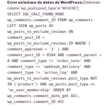
Error en la base de datos de WordPress:
[Unknown
column 'wp_posts.post_type' in 'WHERE']
SELECT SQL_CALC_FOUND_ROWS
wp_comments.comment_ID FROM wp_comments
LEFT JOIN wp_posts AS
wp_posts_to_exclude_reviews ON
comment_post_ID =
wp_posts_to_exclude_reviews.ID WHERE (
comment_approved = '1' ) AND
comment_post_ID = 8584 AND comment_parent =
0 AND comment_type != 'order_note' AND
comment_type != 'webhook_delivery' AND
comment_type != 'action_log' AND
wp_posts_to_exclude_reviews.post_type NOT
IN ('product') AND wp_posts.post_type <>
'wc_user_membership' ORDER BY
wp_comments.comment_date_gmt ASC,
wp_comments.comment_ID ASC