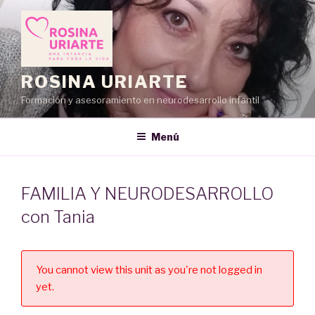
Saltar
al
contenido
ROSINA URIARTE
Formación y asesoramiento en neurodesarrollo infantil
Menú
FAMILIA Y NEURODESARROLLO
con Tania
You cannot view this unit as you're not logged in
yet.