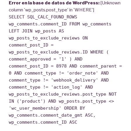
Error en la base de datos de WordPress:
[Unknown
column 'wp_posts.post_type' in 'WHERE']
SELECT SQL_CALC_FOUND_ROWS
wp_comments.comment_ID FROM wp_comments
LEFT JOIN wp_posts AS
wp_posts_to_exclude_reviews ON
comment_post_ID =
wp_posts_to_exclude_reviews.ID WHERE (
comment_approved = '1' ) AND
comment_post_ID = 8978 AND comment_parent =
0 AND comment_type != 'order_note' AND
comment_type != 'webhook_delivery' AND
comment_type != 'action_log' AND
wp_posts_to_exclude_reviews.post_type NOT
IN ('product') AND wp_posts.post_type <>
'wc_user_membership' ORDER BY
wp_comments.comment_date_gmt ASC,
wp_comments.comment_ID ASC