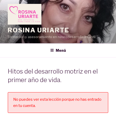
Saltar
al
contenido
ROSINA URIARTE
Formación y asesoramiento en neurodesarrollo infantil
Menú
Hitos del desarrollo motriz en el
primer año de vida.
No puedes ver esta lección porque no has entrado
en tu cuenta.