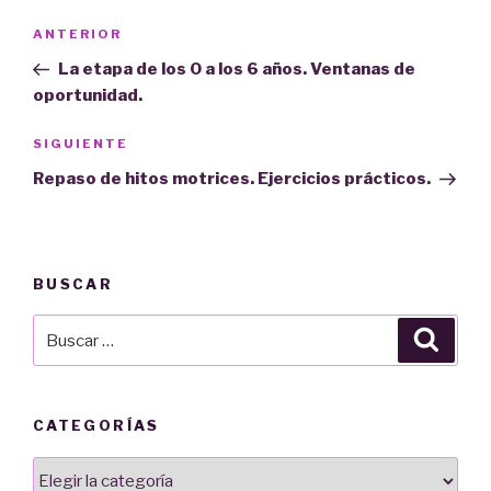
Navegación
Entrada
ANTERIOR
de
anterior:
La etapa de los 0 a los 6 años. Ventanas de
entradas
oportunidad.
Siguiente
SIGUIENTE
entrada
Repaso de hitos motrices. Ejercicios prácticos.
BUSCAR
Buscar
Busca
por:
CATEGORÍAS
Categorías