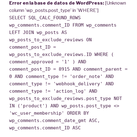
Error en la base de datos de WordPress:
[Unknown
column 'wp_posts.post_type' in 'WHERE']
SELECT SQL_CALC_FOUND_ROWS
wp_comments.comment_ID FROM wp_comments
LEFT JOIN wp_posts AS
wp_posts_to_exclude_reviews ON
comment_post_ID =
wp_posts_to_exclude_reviews.ID WHERE (
comment_approved = '1' ) AND
comment_post_ID = 8915 AND comment_parent =
0 AND comment_type != 'order_note' AND
comment_type != 'webhook_delivery' AND
comment_type != 'action_log' AND
wp_posts_to_exclude_reviews.post_type NOT
IN ('product') AND wp_posts.post_type <>
'wc_user_membership' ORDER BY
wp_comments.comment_date_gmt ASC,
wp_comments.comment_ID ASC