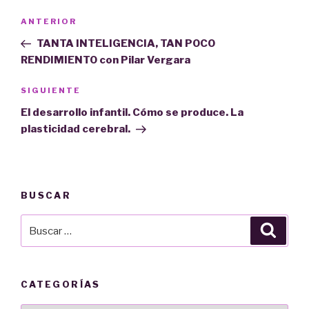
Navegación
Entrada
ANTERIOR
de
anterior:
TANTA INTELIGENCIA, TAN POCO
entradas
RENDIMIENTO con Pilar Vergara
Siguiente
SIGUIENTE
entrada
El desarrollo infantil. Cómo se produce. La
plasticidad cerebral.
BUSCAR
Buscar
Busca
por:
CATEGORÍAS