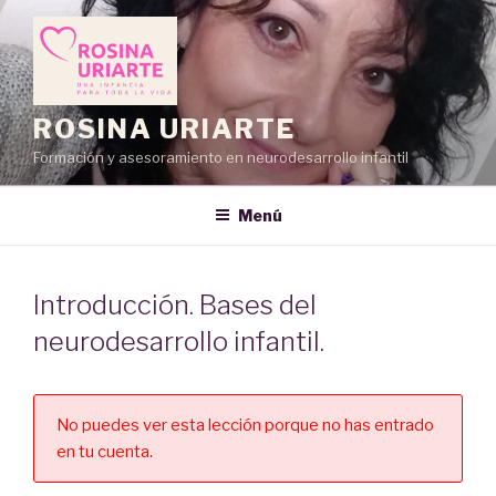
Saltar
al
contenido
ROSINA URIARTE
Formación y asesoramiento en neurodesarrollo infantil
Menú
Introducción. Bases del
neurodesarrollo infantil.
No puedes ver esta lección porque no has entrado
en tu cuenta.