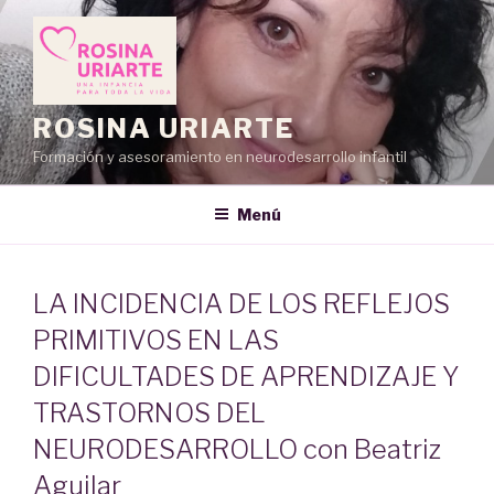
Saltar
al
contenido
ROSINA URIARTE
Formación y asesoramiento en neurodesarrollo infantil
Menú
LA INCIDENCIA DE LOS REFLEJOS
PRIMITIVOS EN LAS
DIFICULTADES DE APRENDIZAJE Y
TRASTORNOS DEL
NEURODESARROLLO con Beatriz
Aguilar