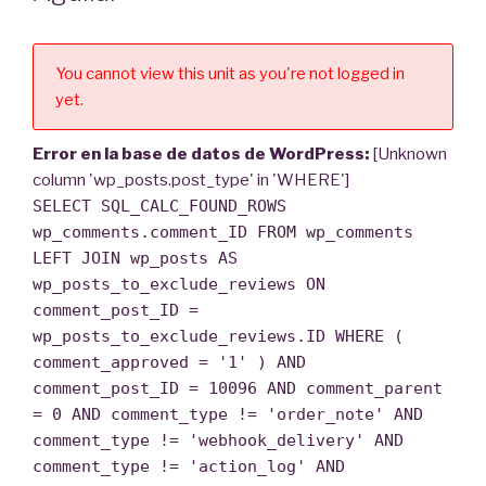
You cannot view this unit as you're not logged in
yet.
Error en la base de datos de WordPress:
[Unknown
column 'wp_posts.post_type' in 'WHERE']
SELECT SQL_CALC_FOUND_ROWS
wp_comments.comment_ID FROM wp_comments
LEFT JOIN wp_posts AS
wp_posts_to_exclude_reviews ON
comment_post_ID =
wp_posts_to_exclude_reviews.ID WHERE (
comment_approved = '1' ) AND
comment_post_ID = 10096 AND comment_parent
= 0 AND comment_type != 'order_note' AND
comment_type != 'webhook_delivery' AND
comment_type != 'action_log' AND