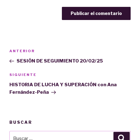
Navegación
Entrada
ANTERIOR
de
anterior:
SESIÓN DE SEGUIMIENTO 20/02/25
entradas
Siguiente
SIGUIENTE
entrada
HISTORIA DE LUCHA Y SUPERACIÓN con Ana
Fernández-Peña
BUSCAR
Buscar
Busca