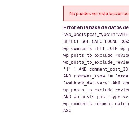
No puedes ver esta lección po
Error en la base de datos d
'wp_posts.post_type' in 'WHE
SELECT SQL_CALC_FOUND_ROW
wp_comments LEFT JOIN wp_
wp_posts_to_exclude_revie
wp_posts_to_exclude_revie
'1' ) AND comment_post_ID
AND comment_type != 'orde
'webhook_delivery' AND co
wp_posts_to_exclude_revie
AND wp_posts.post_type <>
wp_comments.comment_date_
ASC