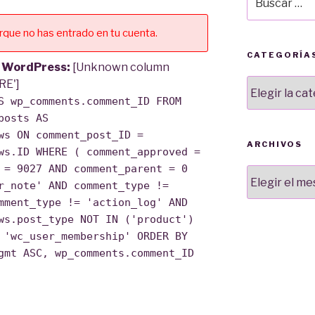
por:
rque no has entrado en tu cuenta.
CATEGORÍA
e WordPress:
[Unknown column
Categorías
RE']
S wp_comments.comment_ID FROM
posts AS
ws ON comment_post_ID =
ARCHIVOS
ws.ID WHERE ( comment_approved =
 = 9027 AND comment_parent = 0
Archivos
r_note' AND comment_type !=
mment_type != 'action_log' AND
ws.post_type NOT IN ('product')
 'wc_user_membership' ORDER BY
gmt ASC, wp_comments.comment_ID