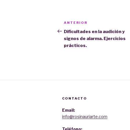
Navegación
Entrada
ANTERIOR
de
anterior:
Dificultades en la audición y
signos de alarma. Ejercicios
entradas
prácticos.
CONTACTO
Email:
info@rosinauriarte.com
Teléfono: