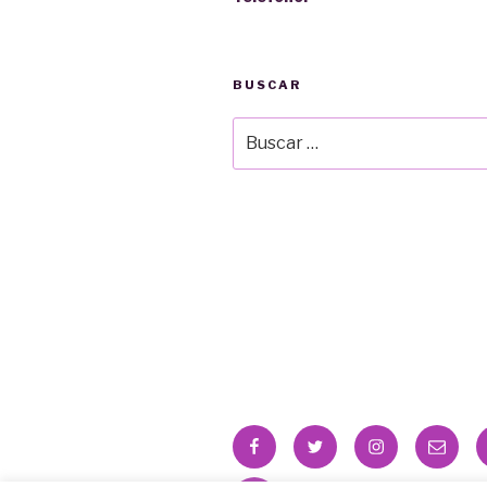
BUSCAR
Buscar
por:
Facebook
Twitter
Instagram
Correo
electr