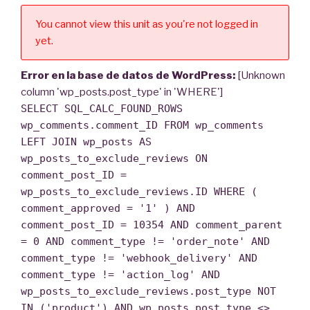
You cannot view this unit as you're not logged in
yet.
Error en la base de datos de WordPress:
[Unknown
column 'wp_posts.post_type' in 'WHERE']
SELECT SQL_CALC_FOUND_ROWS
wp_comments.comment_ID FROM wp_comments
LEFT JOIN wp_posts AS
wp_posts_to_exclude_reviews ON
comment_post_ID =
wp_posts_to_exclude_reviews.ID WHERE (
comment_approved = '1' ) AND
comment_post_ID = 10354 AND comment_parent
= 0 AND comment_type != 'order_note' AND
comment_type != 'webhook_delivery' AND
comment_type != 'action_log' AND
wp_posts_to_exclude_reviews.post_type NOT
IN ('product') AND wp_posts.post_type <>