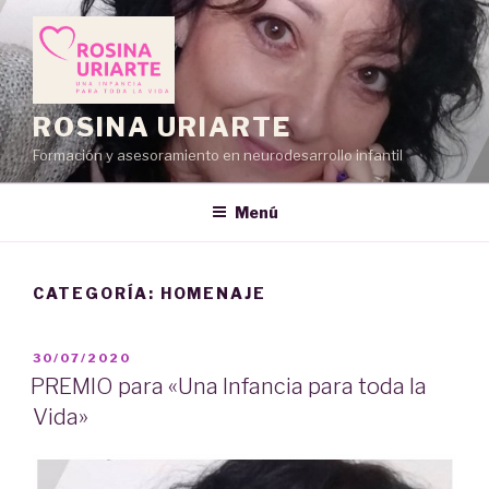
Saltar
al
contenido
ROSINA URIARTE
Formación y asesoramiento en neurodesarrollo infantil
Menú
CATEGORÍA:
HOMENAJE
PUBLICADO
30/07/2020
EL
PREMIO para «Una Infancia para toda la
Vida»