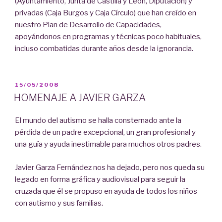
(Ayuntamiento, Junta de Castilla y León, Diputación) y
privadas (Caja Burgos y Caja Círculo) que han creído en
nuestro Plan de Desarrollo de Capacidades,
apoyándonos en programas y técnicas poco habituales,
incluso combatidas durante años desde la ignorancia.
PUBLICADO
15/05/2008
EL
HOMENAJE A JAVIER GARZA
El mundo del autismo se halla consternado ante la
pérdida de un padre excepcional, un gran profesional y
una guía y ayuda inestimable para muchos otros padres.
Javier Garza Fernández nos ha dejado, pero nos queda su
legado en forma gráfica y audiovisual para seguir la
cruzada que él se propuso en ayuda de todos los niños
con autismo y sus familias.