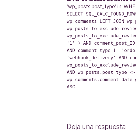
'wp_posts.post_type' in 'WHE
SELECT SQL_CALC_FOUND_ROW
wp_comments LEFT JOIN wp_
wp_posts_to_exclude_revie
wp_posts_to_exclude_revie
'1' ) AND comment_post_ID
AND comment_type != 'orde
'webhook_delivery' AND co
wp_posts_to_exclude_revie
AND wp_posts.post_type <>
wp_comments.comment_date_
ASC
Deja una respuesta