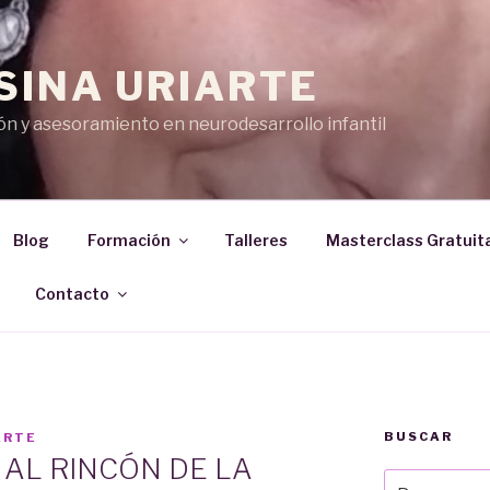
SINA URIARTE
n y asesoramiento en neurodesarrollo infantil
Blog
Formación
Talleres
Masterclass Gratuit
Contacto
BUSCAR
ARTE
, AL RINCÓN DE LA
Buscar