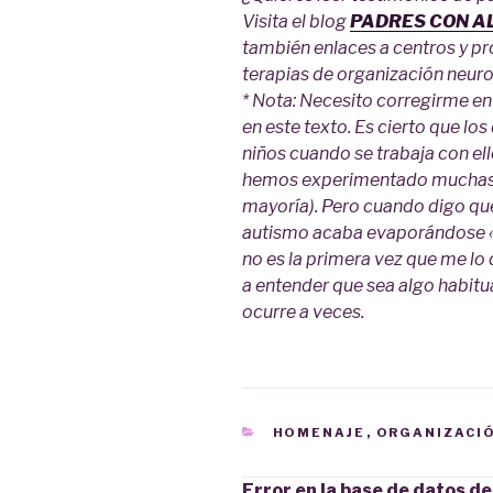
Visita el blog
PADRES CON A
también enlaces a centros y pr
terapias de organización neuro
* Nota: Necesito corregirme en
en este texto. Es cierto que l
niños cuando se trabaja con ell
hemos experimentado muchas m
mayoría). Pero cuando digo qu
autismo acaba evaporándose «n
no es la primera vez que me lo 
a entender que sea algo habit
ocurre a veces.
CATEGORÍAS
HOMENAJE
,
ORGANIZACI
Error en la base de datos d