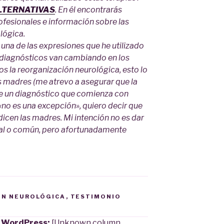
LTERNATIVAS
. En él encontrarás
ofesionales e información sobre las
lógica.
 una de las expresiones que he utilizado
os diagnósticos van cambiando en los
os la reorganización neurológica, esto lo
adres (me atrevo a asegurar que la
e un diagnóstico que comienza con
o es una excepción», quiero decir que
dicen las madres. Mi intención no es dar
ual o común, pero afortunadamente
ÓN NEUROLÓGICA
,
TESTIMONIO
e WordPress:
[Unknown column