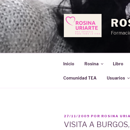
Saltar
al
contenido
RO
Formació
Inicio
Rosina
Libro
Comunidad TEA
Usuarios
PUBLICADO
27/11/2009
POR
ROSINA URI
EL
VISITA A BURGOS