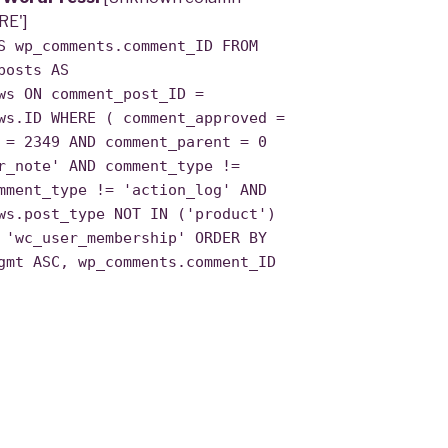
RE']
S wp_comments.comment_ID FROM
posts AS
ws ON comment_post_ID =
ws.ID WHERE ( comment_approved =
 = 2349 AND comment_parent = 0
r_note' AND comment_type !=
mment_type != 'action_log' AND
ws.post_type NOT IN ('product')
 'wc_user_membership' ORDER BY
gmt ASC, wp_comments.comment_ID