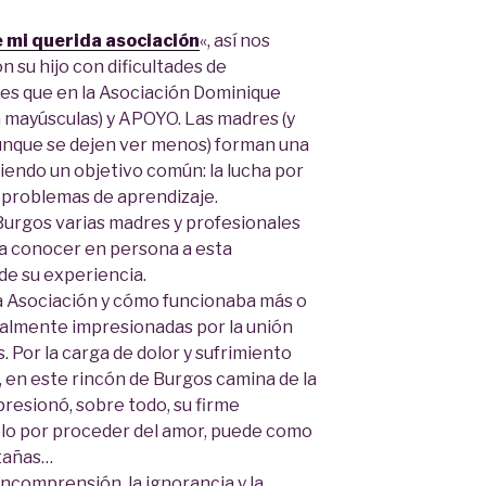
 mi querida asociación
«, así nos
n su hijo con dificultades de
Y es que en la Asociación Dominique
mayúsculas) y APOYO. Las madres (y
aunque se dejen ver menos) forman una
iendo un objetivo común: la lucha por
n problemas de aprendizaje.
 Burgos varias madres y profesionales
ra conocer en persona a esta
de su experiencia.
la Asociación y cómo funcionaba más o
almente impresionadas por la unión
 Por la carga de dolor y sufrimiento
, en este rincón de Burgos camina de la
resionó, sobre todo, su firme
ólo por proceder del amor, puede como
ntañas…
ncomprensión, la ignorancia y la