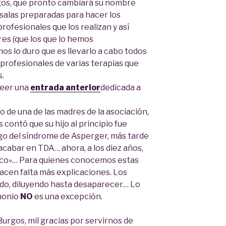
gos, que pronto cambiará su nombre
salas preparadas para hacer los
profesionales que los realizan y así
res (que los que lo hemos
s lo duro que es llevarlo a cabo todos
 profesionales de varias terapias que
s.
leer una
entrada anterior
dedicada a
 de una de las madres de la asociación,
contó que su hijo al principio fue
go del síndrome de Asperger, más tarde
cabar en TDA… ahora, a los diez años,
tico»… Para quienes conocemos estas
 hacen falta más explicaciones. Los
do, diluyendo hasta desaparecer… Lo
imonio
NO
es una excepción.
urgos, mil gracias por servirnos de