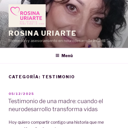
Saltar
al
contenido
ROSINA URIARTE
Formación y asesoramiento en neurodesarrollo infantil
Menú
CATEGORÍA:
TESTIMONIO
PUBLICADO
05/12/2025
EL
Testimonio de una madre: cuando el
neurodesarrollo transforma vidas
Hoy quiero compartir contigo una historia que me