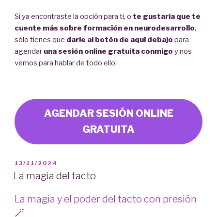
Si ya encontraste la opción para ti, o
te gustaría que te
cuente más sobre formación en neurodesarrollo
,
sólo tienes que
darle al botón de aquí debajo
para
agendar
una sesión online gratuita conmigo
y nos
vemos para hablar de todo ello:
AGENDAR SESIÓN ONLINE
GRATUITA
PUBLICADO
13/11/2024
EL
La magia del tacto
La magia y el poder del tacto con presión
🪄