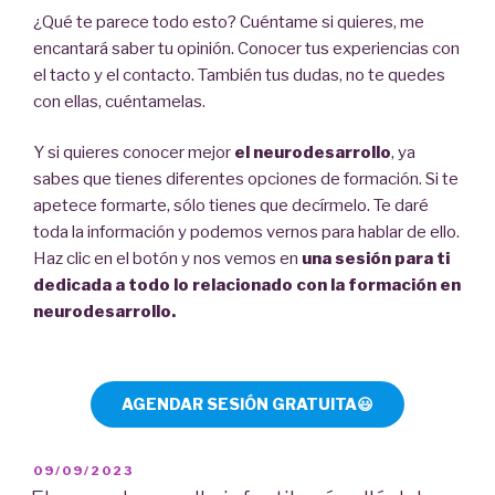
¿Qué te parece todo esto? Cuéntame si quieres, me
encantará saber tu opinión. Conocer tus experiencias con
el tacto y el contacto. También tus dudas, no te quedes
con ellas, cuéntamelas.
Y si quieres conocer mejor
el neurodesarrollo
, ya
sabes que tienes diferentes opciones de formación. Si te
apetece formarte, sólo tienes que decírmelo. Te daré
toda la información y podemos vernos para hablar de ello.
Haz clic en el botón y nos vemos en
una sesión para ti
dedicada a todo lo relacionado con la formación en
neurodesarrollo.
AGENDAR SESIÓN GRATUITA😃
PUBLICADO
09/09/2023
EL