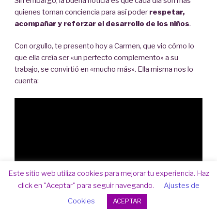
Sin embargo, la buena noticia es que cada día son más
quienes toman conciencia para así poder
respetar,
acompañar y reforzar el desarrollo de los niños
.
Con orgullo, te presento hoy a Carmen, que vio cómo lo
que ella creía ser «un perfecto complemento» a su
trabajo, se convirtió en «mucho más». Ella misma nos lo
cuenta:
Este sitio web utiliza cookies para mejorar tu experiencia. Haz
click en "Aceptar" para seguir navegando.
Ajustes de
Cookies
ACEPTAR