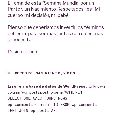
El lema de esta “Semana Mundial por un
Parto y un Nacimiento Respetados” es “Mi
cuerpo, mi decisión, mi bebé”.
Pienso que deberíamos invertir los términos
del lema, para ser más justos con quien más
lo necesita.
Rosina Uriarte
CATEGORÍAS
CEREBRO
,
NACIMIENTO
,
VÍDEO
Error en la base de datos de WordPress:
[Unknown
column 'wp_posts.post_type' in 'WHERE']
SELECT SQL_CALC_FOUND_ROWS
wp_comments.comment_ID FROM wp_comments
LEFT JOIN wp_posts AS