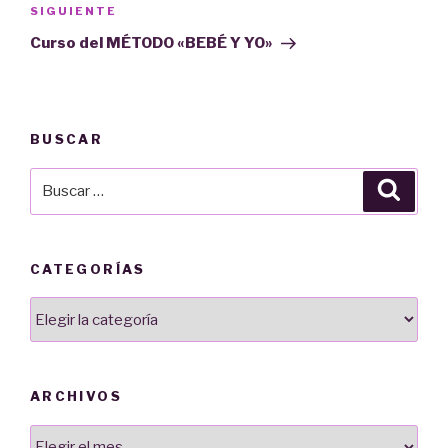
Siguiente
SIGUIENTE
entrada
Curso del MÉTODO «BEBÉ Y YO»
BUSCAR
Buscar
Busca
por:
CATEGORÍAS
Categorías
ARCHIVOS
Archivos