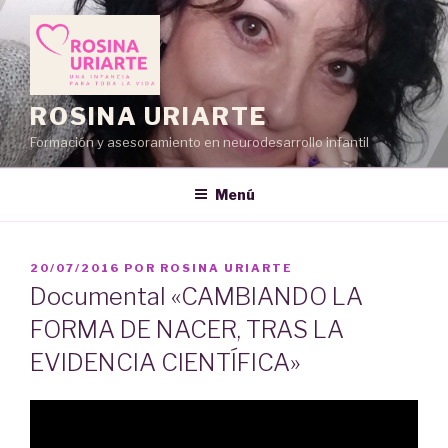
Saltar
al
contenido
ROSINA URIARTE
Formación y asesoramiento en neurodesarrollo infantil
Menú
PUBLICADO
20/07/2016
POR
ROSINA URIARTE
EL
Documental «CAMBIANDO LA
FORMA DE NACER, TRAS LA
EVIDENCIA CIENTÍFICA»