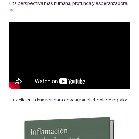
una perspectiva más humana, profunda y esperanzadora.
💛
Haz clic en la imagen para descargar el ebook de regalo: