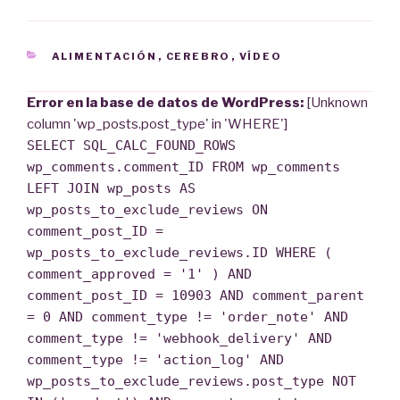
CATEGORÍAS
ALIMENTACIÓN
,
CEREBRO
,
VÍDEO
Error en la base de datos de WordPress:
[Unknown
column 'wp_posts.post_type' in 'WHERE']
SELECT SQL_CALC_FOUND_ROWS
wp_comments.comment_ID FROM wp_comments
LEFT JOIN wp_posts AS
wp_posts_to_exclude_reviews ON
comment_post_ID =
wp_posts_to_exclude_reviews.ID WHERE (
comment_approved = '1' ) AND
comment_post_ID = 10903 AND comment_parent
= 0 AND comment_type != 'order_note' AND
comment_type != 'webhook_delivery' AND
comment_type != 'action_log' AND
wp_posts_to_exclude_reviews.post_type NOT