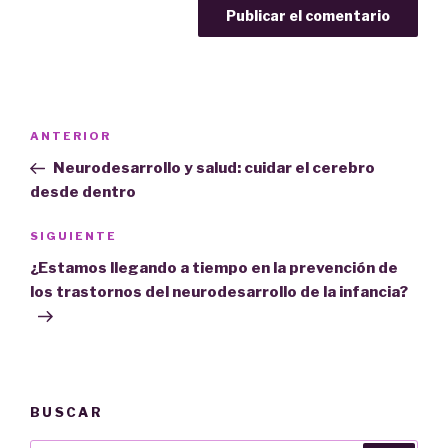
Navegación
Entrada
ANTERIOR
de
anterior:
Neurodesarrollo y salud: cuidar el cerebro
entradas
desde dentro
Siguiente
SIGUIENTE
entrada
¿Estamos llegando a tiempo en la prevención de
los trastornos del neurodesarrollo de la infancia?
BUSCAR