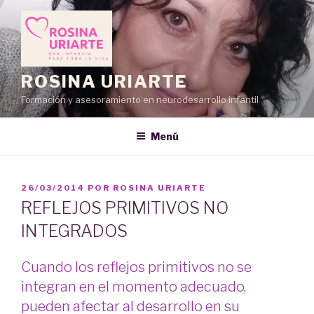
Saltar
al
contenido
ROSINA URIARTE
Formación y asesoramiento en neurodesarrollo infantil
Menú
PUBLICADO
26/03/2014
POR
ROSINA URIARTE
EL
REFLEJOS PRIMITIVOS NO
INTEGRADOS
Cuando los reflejos primitivos no se
integran en el momento adecuado,
pueden afectar al desarrollo en su