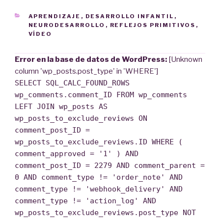
CATEGORÍAS
APRENDIZAJE
,
DESARROLLO INFANTIL
,
NEURODESARROLLO
,
REFLEJOS PRIMITIVOS
,
VÍDEO
Error en la base de datos de WordPress:
[Unknown
column 'wp_posts.post_type' in 'WHERE']
SELECT SQL_CALC_FOUND_ROWS
wp_comments.comment_ID FROM wp_comments
LEFT JOIN wp_posts AS
wp_posts_to_exclude_reviews ON
comment_post_ID =
wp_posts_to_exclude_reviews.ID WHERE (
comment_approved = '1' ) AND
comment_post_ID = 2279 AND comment_parent =
0 AND comment_type != 'order_note' AND
comment_type != 'webhook_delivery' AND
comment_type != 'action_log' AND
wp_posts_to_exclude_reviews.post_type NOT