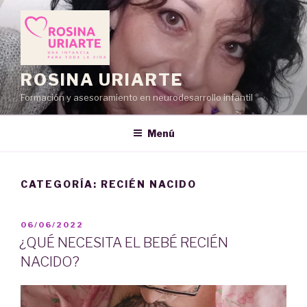
Saltar
al
contenido
ROSINA URIARTE
Formación y asesoramiento en neurodesarrollo infantil
Menú
CATEGORÍA:
RECIÉN NACIDO
PUBLICADO
06/06/2022
EL
¿QUÉ NECESITA EL BEBÉ RECIÉN
NACIDO?