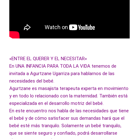
«ENTRE EL QUERER Y EL NECESITAR»
En UNA INFANCIA PARA TODA LA VIDA tenemos de 
invitada a Agurtzane Ugarriza para hablarnos de las 
necesidades del bebé. 
Agurtzane es masajista terapeuta experta en movimiento 
y en todo lo relacionado con la maternidad. También está 
especializada en el desarrollo motriz del bebé. 
En este encuentro nos habla de las necesidades que tiene 
el bebé y de cómo satisfacer sus demandas hará que el 
bebé esté más tranquilo. Solamente un bebé tranquilo, 
que se siente seguro y confiado, podrá desarrollarse 