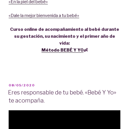
«En la piel del bebé»
«Dale la mejor bienvenida a tu bebé»
Curso online de acompañamiento al bebé durante
su gestación, su nacimiento y el primer año de
vida:
Método BEBÉ Y YO
👶
PUBLICADO
08/05/2020
EL
Eres responsable de tu bebé. «Bebé Y Yo»
te acompaña.