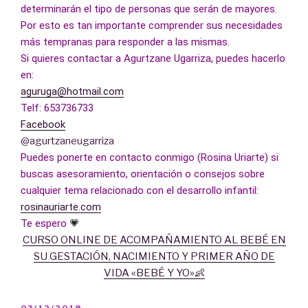
determinarán el tipo de personas que serán de mayores. 
Por esto es tan importante comprender sus necesidades 
más tempranas para responder a las mismas.
Si quieres contactar a Agurtzane Ugarriza, puedes hacerlo 
en: 
aguruga@hotmail.com
Telf: 653736733 
Facebook
@agurtzaneugarriza
Puedes ponerte en contacto conmigo (Rosina Uriarte) si 
buscas asesoramiento, orientación o consejos sobre 
cualquier tema relacionado con el desarrollo infantil:
rosinauriarte.com
Te espero
 💗
CURSO ONLINE DE ACOMPAÑAMIENTO AL BEBÉ EN
SU GESTACIÓN, NACIMIENTO Y PRIMER AÑO DE
VIDA «BEBÉ Y YO»👶
PUBLICADO