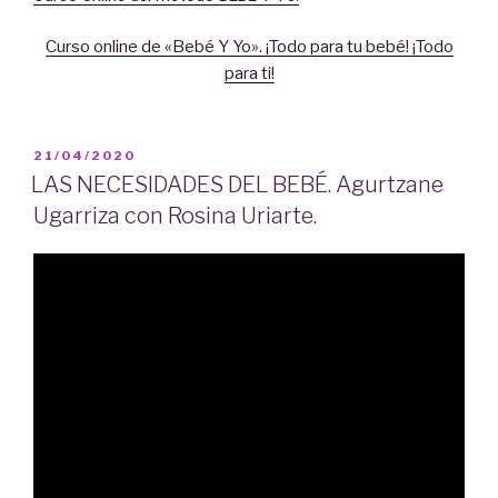
Curso online de «Bebé Y Yo». ¡Todo para tu bebé! ¡Todo
para ti!
PUBLICADO
21/04/2020
EL
LAS NECESIDADES DEL BEBÉ. Agurtzane
Ugarriza con Rosina Uriarte.