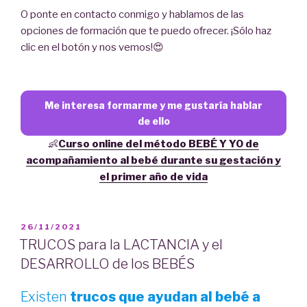
O ponte en contacto conmigo y hablamos de las
opciones de formación que te puedo ofrecer. ¡Sólo haz
clic en el botón y nos vemos!😍
Me interesa formarme y me gustaría hablar
de ello
👶
Curso online del método BEBÉ Y YO de
acompañamiento al bebé durante su gestación y
el primer año de vida
PUBLICADO
26/11/2021
EL
TRUCOS para la LACTANCIA y el
DESARROLLO de los BEBÉS
Existen
trucos que ayudan al bebé a