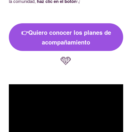
la comunidad,
haz clic en el botón
👇
👉Quiero conocer los planes de
acompañamiento
🩵