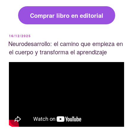
Comprar libro en editorial
PUBLICADO
16/12/2025
EL
Neurodesarrollo: el camino que empieza en
el cuerpo y transforma el aprendizaje