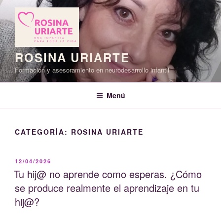
Saltar
al
contenido
ROSINA URIARTE
Formación y asesoramiento en neurodesarrollo infantil
Menú
CATEGORÍA:
ROSINA URIARTE
PUBLICADO
12/04/2026
EL
Tu hij@ no aprende como esperas. ¿Cómo
se produce realmente el aprendizaje en tu
hij@?