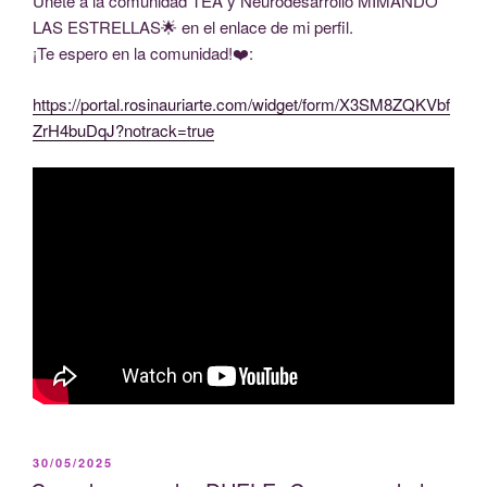
Únete a la comunidad TEA y Neurodesarrollo MIMANDO
LAS ESTRELLAS🌟 en el enlace de mi perfil.
¡Te espero en la comunidad!❤️:
https://portal.rosinauriarte.com/widget/form/X3SM8ZQKVbf
ZrH4buDqJ?notrack=true
PUBLICADO
30/05/2025
EL