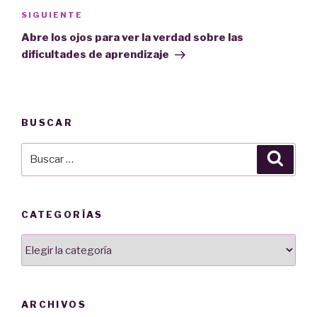
Siguiente
SIGUIENTE
entrada
Abre los ojos para ver la verdad sobre las
dificultades de aprendizaje
BUSCAR
Buscar
Busca
por:
CATEGORÍAS
Categorías
ARCHIVOS