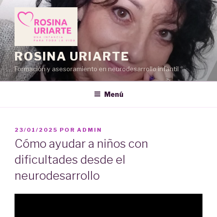
Saltar
al
contenido
ROSINA URIARTE
Formación y asesoramiento en neurodesarrollo infantil
Menú
PUBLICADO
23/01/2025
POR
ADMIN
EL
Cómo ayudar a niños con
dificultades desde el
neurodesarrollo