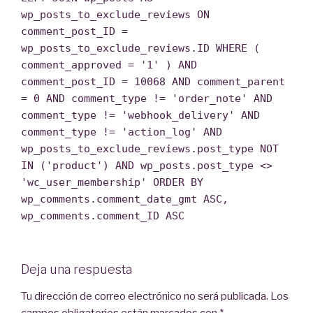
wp_posts_to_exclude_reviews ON
comment_post_ID =
wp_posts_to_exclude_reviews.ID WHERE (
comment_approved = '1' ) AND
comment_post_ID = 10068 AND comment_parent
= 0 AND comment_type != 'order_note' AND
comment_type != 'webhook_delivery' AND
comment_type != 'action_log' AND
wp_posts_to_exclude_reviews.post_type NOT
IN ('product') AND wp_posts.post_type <>
'wc_user_membership' ORDER BY
wp_comments.comment_date_gmt ASC,
wp_comments.comment_ID ASC
Deja una respuesta
Tu dirección de correo electrónico no será publicada.
Los
campos obligatorios están marcados con
*