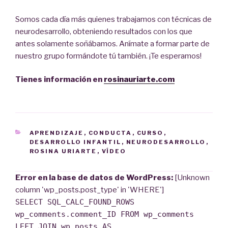
Somos cada día más quienes trabajamos con técnicas de
neurodesarrollo, obteniendo resultados con los que
antes solamente soñábamos. Anímate a formar parte de
nuestro grupo formándote tú también. ¡Te esperamos!
Tienes información en
rosinauriarte.com
CATEGORÍAS
APRENDIZAJE
,
CONDUCTA
,
CURSO
,
DESARROLLO INFANTIL
,
NEURODESARROLLO
,
ROSINA URIARTE
,
VÍDEO
Error en la base de datos de WordPress:
[Unknown
column 'wp_posts.post_type' in 'WHERE']
SELECT SQL_CALC_FOUND_ROWS
wp_comments.comment_ID FROM wp_comments
LEFT JOIN wp_posts AS