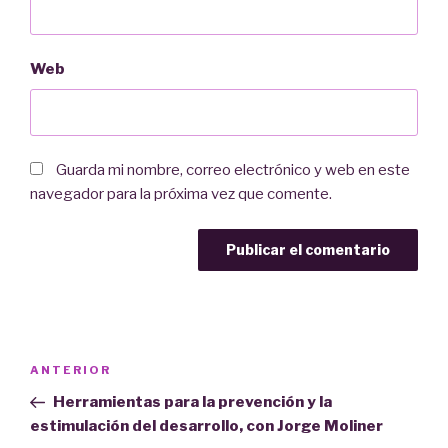
Web
Guarda mi nombre, correo electrónico y web en este
navegador para la próxima vez que comente.
Navegación
Entrada
ANTERIOR
de
anterior:
Herramientas para la prevención y la
entradas
estimulación del desarrollo, con Jorge Moliner