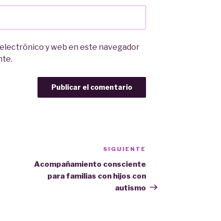
 electrónico y web en este navegador
nte.
SIGUIENTE
Siguiente
entrada
Acompañamiento consciente
para familias con hijos con
autismo