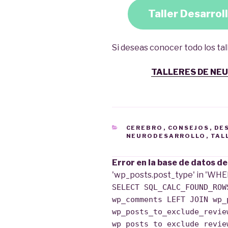
Taller Desarroll
Si deseas conocer todo los tal
TALLERES DE NE
CATEGORÍAS
CEREBRO
,
CONSEJOS
,
DE
NEURODESARROLLO
,
TAL
Error en la base de datos d
'wp_posts.post_type' in 'WHE
SELECT SQL_CALC_FOUND_ROW
wp_comments LEFT JOIN wp_
wp_posts_to_exclude_revie
wp_posts_to_exclude_revie