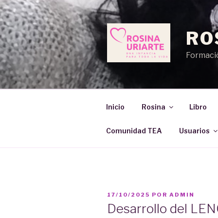
Saltar
al
contenido
RO
Formació
Inicio
Rosina
Libro
Comunidad TEA
Usuarios
PUBLICADO
17/10/2025
POR
ADMIN
EL
Desarrollo del LEN