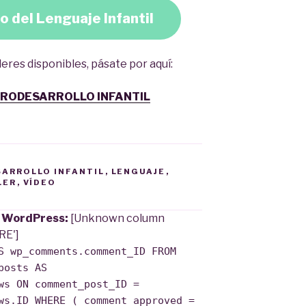
o del Lenguaje Infantil
leres disponibles, pásate por aquí:
URODESARROLLO INFANTIL
SARROLLO INFANTIL
,
LENGUAJE
,
LER
,
VÍDEO
e WordPress:
[Unknown column
RE']
S wp_comments.comment_ID FROM
posts AS
ws ON comment_post_ID =
ws.ID WHERE ( comment_approved =