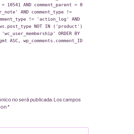
 = 10541 AND comment_parent = 0
r_note' AND comment_type !=
mment_type != 'action_log' AND
ws.post_type NOT IN ('product')
 'wc_user_membership' ORDER BY
gmt ASC, wp_comments.comment_ID
ónico no será publicada.
Los campos
 con
*