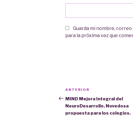
Guarda mi nombre, correo
para la próxima vez que come
Navegación
Entrada
ANTERIOR
de
anterior:
MIND Mejora Integral del
NeuroDesarrollo. Novedosa
entradas
propuesta para los colegios.