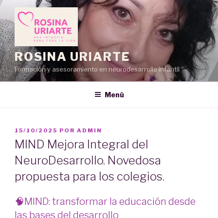
Saltar
al
contenido
ROSINA URIARTE
Formación y asesoramiento en neurodesarrollo infantil
Menú
PUBLICADO
15/10/2025
POR
ADMIN
EL
MIND Mejora Integral del
NeuroDesarrollo. Novedosa
propuesta para los colegios.
🧠MIND: transformar la educación desde
las bases del desarrollo