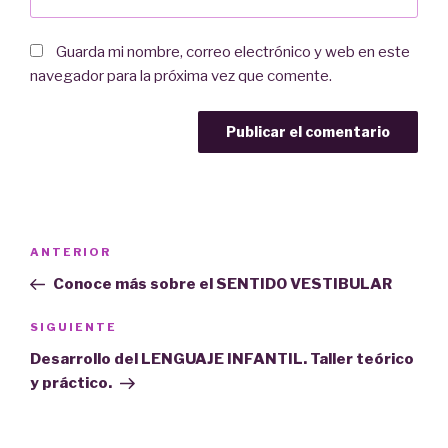
Guarda mi nombre, correo electrónico y web en este
navegador para la próxima vez que comente.
Navegación
Entrada
ANTERIOR
de
anterior:
Conoce más sobre el SENTIDO VESTIBULAR
entradas
Siguiente
SIGUIENTE
entrada
Desarrollo del LENGUAJE INFANTIL. Taller teórico
y práctico.