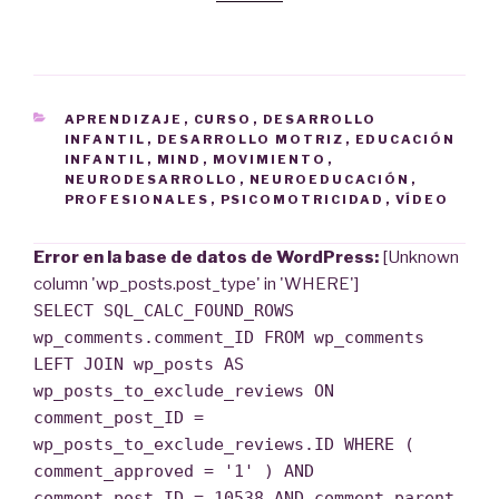
CATEGORÍAS
APRENDIZAJE
,
CURSO
,
DESARROLLO
INFANTIL
,
DESARROLLO MOTRIZ
,
EDUCACIÓN
INFANTIL
,
MIND
,
MOVIMIENTO
,
NEURODESARROLLO
,
NEUROEDUCACIÓN
,
PROFESIONALES
,
PSICOMOTRICIDAD
,
VÍDEO
Error en la base de datos de WordPress:
[Unknown
column 'wp_posts.post_type' in 'WHERE']
SELECT SQL_CALC_FOUND_ROWS
wp_comments.comment_ID FROM wp_comments
LEFT JOIN wp_posts AS
wp_posts_to_exclude_reviews ON
comment_post_ID =
wp_posts_to_exclude_reviews.ID WHERE (
comment_approved = '1' ) AND
comment_post_ID = 10538 AND comment_parent