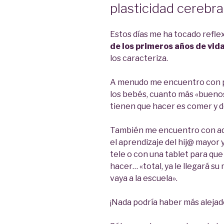
plasticidad cerebra
Estos días me ha tocado refle
de los primeros años de vid
los caracteriza.
A menudo me encuentro con p
los bebés, cuanto más «buenos
tienen que hacer es comer y d
También me encuentro con aqu
el aprendizaje del hij@ mayor y
tele o con una tablet para que
hacer… «total, ya le llegará
vaya a la escuela».
¡Nada podría haber más alejado