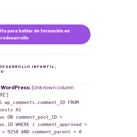
ita para hablar de formación en
rodesarrollo
DESARROLLO INFANTIL
,
EO
e WordPress:
[Unknown column
RE']
S wp_comments.comment_ID FROM
posts AS
ws ON comment_post_ID =
ws.ID WHERE ( comment_approved =
 = 9250 AND comment_parent = 0