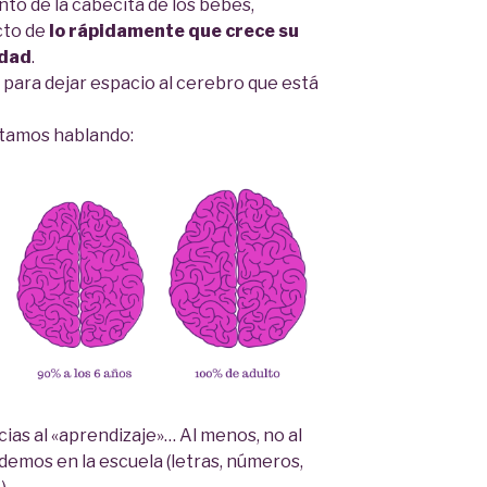
to de la cabecita de los bebés,
cto de
lo rápidamente que crece su
edad
.
 para dejar espacio al cerebro que está
stamos hablando:
ias al «aprendizaje»… Al menos, no al
demos en la escuela (letras, números,