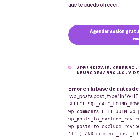
que te puedo ofrecer:
Agendar sesión gratu
neu
CATEGORÍAS
APRENDIZAJE
,
CEREBRO
,
NEURODESARROLLO
,
VÍD
Error en la base de datos d
'wp_posts.post_type' in 'WHE
SELECT SQL_CALC_FOUND_ROW
wp_comments LEFT JOIN wp_
wp_posts_to_exclude_revie
wp_posts_to_exclude_revie
'1' ) AND comment_post_ID