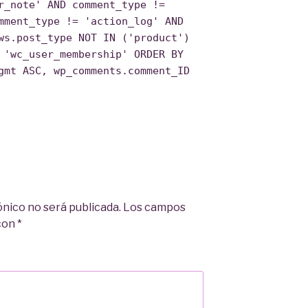
r_note' AND comment_type !=
mment_type != 'action_log' AND
ws.post_type NOT IN ('product')
 'wc_user_membership' ORDER BY
gmt ASC, wp_comments.comment_ID
ónico no será publicada.
Los campos
 con
*