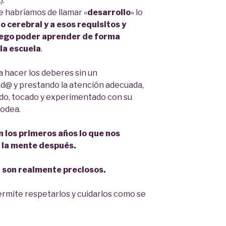
).
e habríamos de llamar «
desarrollo
» lo
to cerebral y a esos
requisitos
y
uego poder aprender de forma
 la escuela
.
 hacer los deberes sin un
d@ y prestando la atención adecuada,
do, tocado y experimentado con su
rodea.
en los primeros años lo que nos
 la mente después.
a son realmente preciosos.
ermite respetarlos y cuidarlos como se