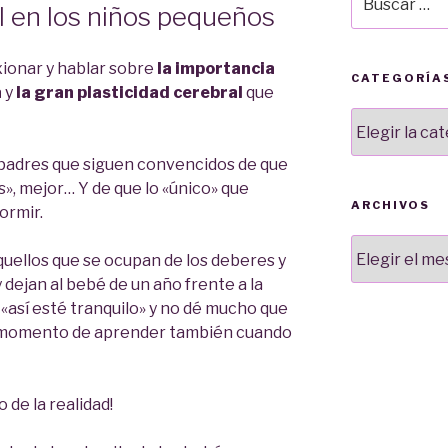
l en los niños pequeños
por:
xionar y hablar sobre
la importancia
CATEGORÍA
a
y
l
a gran plasticidad cerebral
que
Categorías
adres que siguen convencidos de que
», mejor… Y de que lo «único» que
ARCHIVOS
ormir.
Archivos
ellos que se ocupan de los deberes y
 dejan al bebé de un año frente a la
 «así esté tranquilo» y no dé mucho que
 su momento de aprender también cuando
 de la realidad!