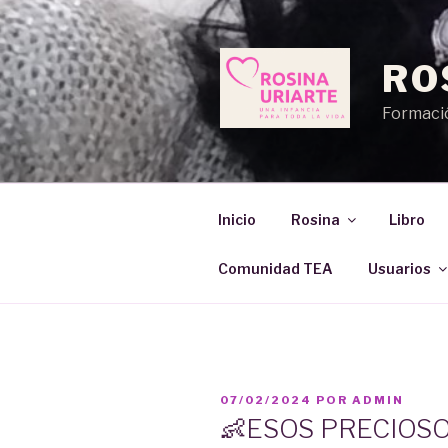
Saltar
al
contenido
RO
Formació
Inicio
Rosina
Libro
Comunidad TEA
Usuarios
PUBLICADO
07/02/2024
POR
ADMIN
EL
👶ESOS PRECIOSO