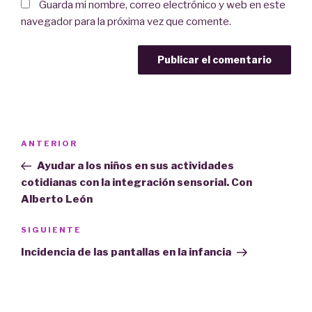
Guarda mi nombre, correo electrónico y web en este
navegador para la próxima vez que comente.
Navegación
Entrada
ANTERIOR
de
anterior:
Ayudar a los niños en sus actividades
entradas
cotidianas con la integración sensorial. Con
Alberto León
Siguiente
SIGUIENTE
entrada
Incidencia de las pantallas en la infancia