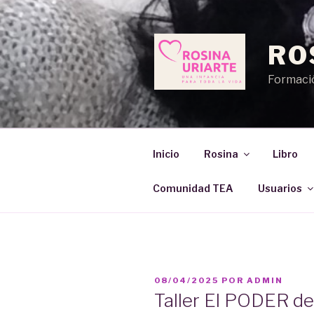
Saltar
al
contenido
RO
Formació
Inicio
Rosina
Libro
Comunidad TEA
Usuarios
PUBLICADO
08/04/2025
POR
ADMIN
EL
Taller El PODER d