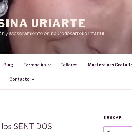
SINA URIARTE
n y asesoramiento en neurodesarrollo infantil
Blog
Formación
Talleres
Masterclass Gratuit
Contacto
BUSCAR
e los SENTIDOS
Buscar