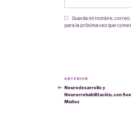
Guarda mi nombre, correo
para la próxima vez que come
Navegación
Entrada
ANTERIOR
de
anterior:
Neurodesarrollo y
Neurorrehabilitación, con Son
entradas
Muñoz