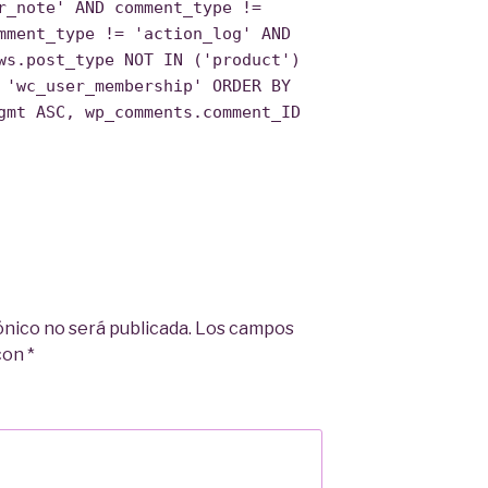
r_note' AND comment_type !=
mment_type != 'action_log' AND
ws.post_type NOT IN ('product')
 'wc_user_membership' ORDER BY
gmt ASC, wp_comments.comment_ID
ónico no será publicada.
Los campos
 con
*