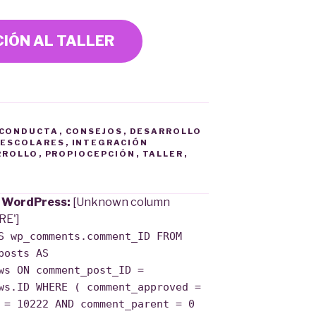
CIÓN AL TALLER
CONDUCTA
,
CONSEJOS
,
DESARROLLO
 ESCOLARES
,
INTEGRACIÓN
RROLLO
,
PROPIOCEPCIÓN
,
TALLER
,
e WordPress:
[Unknown column
RE']
S wp_comments.comment_ID FROM
posts AS
ws ON comment_post_ID =
ws.ID WHERE ( comment_approved =
 = 10222 AND comment_parent = 0