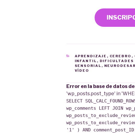
INSCRIP
CATEGORÍAS
APRENDIZAJE
,
CEREBRO
,
INFANTIL
,
DIFICULTADES
SENSORIAL
,
NEURODESA
VÍDEO
Error en la base de datos d
'wp_posts.post_type' in 'WHE
SELECT SQL_CALC_FOUND_ROW
wp_comments LEFT JOIN wp_
wp_posts_to_exclude_revie
wp_posts_to_exclude_revie
'1' ) AND comment_post_ID