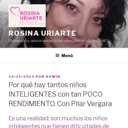
Saltar
al
contenido
ROSINA URIARTE
Formación y asesoramiento en neurodesarrollo infantil
Menú
PUBLICADO
22/12/2023
POR
ADMIN
EL
Por qué hay tantos niños
INTELIGENTES con tan POCO
RENDIMIENTO. Con Pilar Vergara
Es una realidad: son muchos los niños
inteligentes que tienen dificultades de