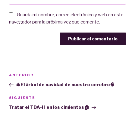
Guarda mi nombre, correo electrónico y web en este
navegador para la próxima vez que comente.
Navegación
Entrada
ANTERIOR
de
anterior:
🎄El árbol de navidad de nuestro cerebro🧠
entradas
Siguiente
SIGUIENTE
entrada
Tratar el TDA-H en los cimientos🏠