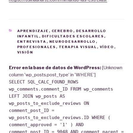
CATEGORÍAS
APRENDIZAJE
,
CEREBRO
,
DESARROLLO
INFANTIL
,
DIFICULTADES ESCOLARES
,
ENTREVISTA
,
NEURODESARROLLO
,
PROFESIONALES
,
TERAPIA VISUAL
,
VÍDEO
,
VISIÓN
Error en la base de datos de WordPress:
[Unknown
column 'wp_posts.post_type' in 'WHERE']
SELECT SQL_CALC_FOUND_ROWS
wp_comments.comment_ID FROM wp_comments
LEFT JOIN wp_posts AS
wp_posts_to_exclude_reviews ON
comment_post_ID =
wp_posts_to_exclude_reviews.ID WHERE (
comment_approved = '1' ) AND
comment_post_ID = 9048 AND comment_parent =